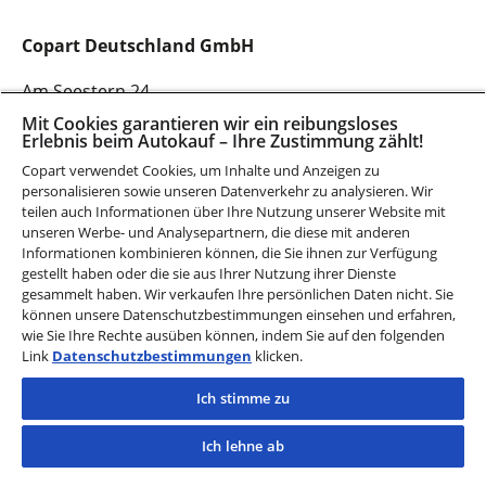
Copart Deutschland GmbH
Am Seestern 24
40547 Düsseldorf
Mit Cookies garantieren wir ein reibungsloses
Erlebnis beim Autokauf – Ihre Zustimmung zählt!
Telefon:
+49 1515 2984534
Copart verwendet Cookies, um Inhalte und Anzeigen zu
personalisieren sowie unseren Datenverkehr zu analysieren. Wir
teilen auch Informationen über Ihre Nutzung unserer Website mit
Jetzt Kontakt aufnehmen
unseren Werbe- und Analysepartnern, die diese mit anderen
Informationen kombinieren können, die Sie ihnen zur Verfügung
gestellt haben oder die sie aus Ihrer Nutzung ihrer Dienste
gesammelt haben. Wir verkaufen Ihre persönlichen Daten nicht. Sie
können unsere Datenschutzbestimmungen einsehen und erfahren,
wie Sie Ihre Rechte ausüben können, indem Sie auf den folgenden
Werde Teil des Teams
Link
Datenschutzbestimmungen
klicken.
Ich stimme zu
Hauptnavigation
Footer
Ich lehne ab
Wir sind Copart
Kontakt
1
Standorte